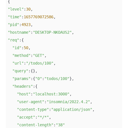
"level"
:
30
"time"
:
1657769072586
"pid"
:
4923
"hostname"
:
"DESKTOP-NKOAUS2"
"req"
:{

"id"
:
50
,

"method"
:
"GET"
,

"url"
:
"/todos/100"
,

"query"
:{},

"params"
:{
"0"
:
"todos/100"
},

"headers"
:{

"host"
:
"localhost:3000"
,

"user-agent"
:
"insomnia/2022.4.2"
,

"content-type"
:
"application/json"
,

"accept"
:
"*/*"
,

"content-length"
:
"38"