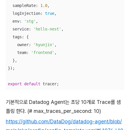
  sampleRate: 
1.0
,

  logInjection: 
true
,

  env: 
'stg'
,

  service: 
'hello-nest'
,

  tags: {

    owner: 
'hyunjin'
,

    team: 
'frontend'
,

  },

});

export
default
 tracer;
기본적으로 Datadog Agent는 초당 10개로 Trace를 샘
플링 한다. (# max_traces_per_second: 10)
https://github.com/DataDog/datadog-agent/blob/