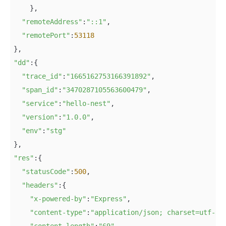
    },

"remoteAddress"
:
"::1"
,

"remotePort"
:
53118
"dd"
:{

"trace_id"
:
"1665162753166391892"
,

"span_id"
:
"3470287105563600479"
,

"service"
:
"hello-nest"
,

"version"
:
"1.0.0"
,

"env"
:
"stg"
"res"
:{

"statusCode"
:
500
,

"headers"
:{

"x-powered-by"
:
"Express"
,

"content-type"
:
"application/json; charset=utf-8"
,
"content-length"
:
"69"
,
