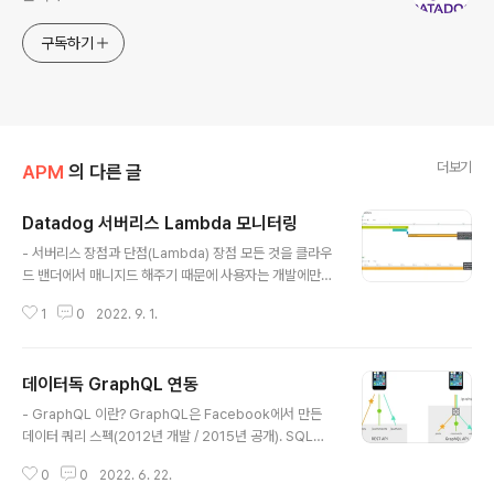
구독하기
더보기
APM
의 다른 글
Datadog 서버리스 Lambda 모니터링
글 내용
- 서버리스 장점과 단점(Lambda) 장점 모든 것을 클라우
드 밴더에서 매니지드 해주기 때문에 사용자는 개발에만
집중할 수 있다. (NoOps) 사용한만큼 과금되는 방식으로
1
0
2022. 9. 1.
합리적이다. (메모리만 설정 가능하며 메모리에 비례해서
CPU 할당) 강제(?)로 마이크로서비스가 구성된다. 힙(?)
하다. 단점 서버리스의 CPU/Memory 등 리소스의 한계
데이터독 GraphQL 연동
가 존재한다. 아직은 콜드스타트로 인한 지연이 발생된다.
글 내용
기존 개발과 테스트 그리고 배포 방식을 사용할 수 없다. 지
- GraphQL 이란? GraphQL은 Facebook에서 만든
원하는 개발 언어 및 버전 한계가 존재. (Node.js, Pytho
데이터 쿼리 스펙(2012년 개발 / 2015년 공개). SQL과
n, Java, .Net, Ruby) 과금 방식은 합리적이지만 저렴하
같은 쿼리 스펙으로 해당 쿼리를 이해할 수 있는 MySQL
지 않으며, 과금 모니터링이 쉽지 않다. 서버리스 제공사에
0
0
2022. 6. 22.
과 같은 서버가 필요한데, 보통 ApolloServer를 사용함