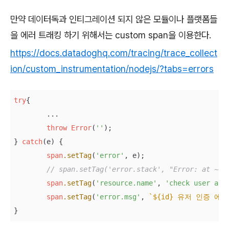
만약 데이터독과 인티그레이션 되지 않은 모듈이나 플랫폼들
을 에러 트래킹 하기 위해서는 custom span을 이용한다.
https://docs.datadoghq.com/tracing/trace_collect
ion/custom_instrumentation/nodejs/?tabs=errors
try
{

	...

throw
Error
(
''
);

} 
catch
(e) {

span
.setTag
(
'error'
, e);

// span.setTag('error.stack', "Error: at ~~~
span
.setTag
(
'resource.name'
, 
'check user aut
span
.setTag
(
'error.msg'
, 
`${id} 유저 인증 에러
}