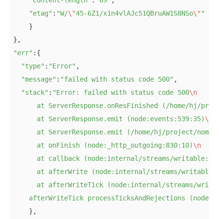
"etag"
:
"W/
\"
45-6Z1/x1n4vlAJc51QBruAW1S8NSo
\"
"
    }

"err"
:{

"type"
:
"Error"
,

"message"
:
"failed with status code 500"
,

"stack"
:
"Error: failed with status code 500
\n
      at ServerResponse.onResFinished (/home/hj/proj
      at ServerResponse.emit (node:events:539:35)
\n
      at ServerResponse.emit (/home/hj/project/nomad
      at onFinish (node:_http_outgoing:830:10)
\n
      at callback (node:internal/streams/writable:55
      at afterWrite (node:internal/streams/writable:
      at afterWriteTick (node:internal/streams/writa
    afterWriteTick processTicksAndRejections (node:i