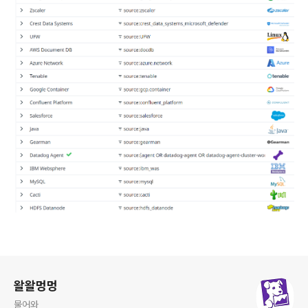
로그 정보
왈왈멍멍
물어와